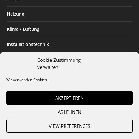
Heizung
Klima / Lüftung
Installationstechnik
Planen & Bauen
Cookie-Zustimmung
verwalten
SHK Powerfrau
Wir verwenden Cookies.
Installateur des Monats
AKZEPTIEREN
ABLEHNEN
Team
Abo
Mediadaten
Cookies
Datenschutz
AGB
VIEW PREFERENCES
Impressum