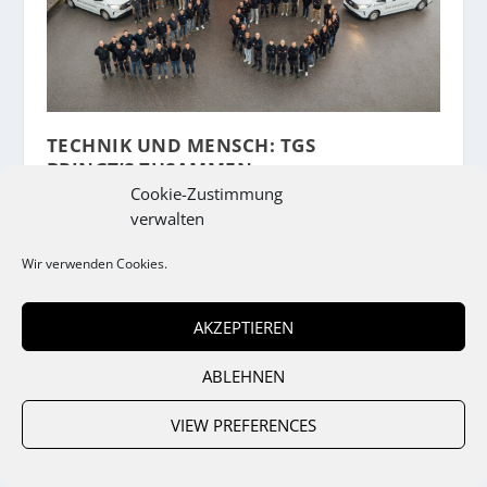
TECHNIK UND MENSCH: TGS
BRINGT’S ZUSAMMEN
Cookie-Zustimmung
30.06.2026
verwalten
Der größte Servicedienstleister in
Vorarlberg feierte im Vorjahr sein
Wir verwenden Cookies.
zwanzigjähriges Firmenjubiläum – und das
mit einem neuen Umsatzrekord.
AKZEPTIEREN
weiterlesen
ABLEHNEN
VIEW PREFERENCES