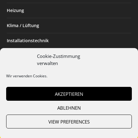
Heizung
Klima / Lüftung
Installationstechnik
Planen & Bauen
Cookie-Zustimmung
verwalten
SHK Powerfrau
Wir verwenden Cookies.
Installateur des Monats
AKZEPTIEREN
ABLEHNEN
Team
Abo
Mediadaten
Cookies
Datenschutz
AGB
VIEW PREFERENCES
Impressum