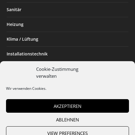
Sanitär
Heizung
Klima / Lüftung
Installationstechnik
Planen & Bauen
Cookie-Zustimmung
verwalten
SHK Powerfrau
Wir verwenden Cookies.
Installateur des Monats
AKZEPTIEREN
ABLEHNEN
Team
Abo
Mediadaten
Cookies
Datenschutz
AGB
VIEW PREFERENCES