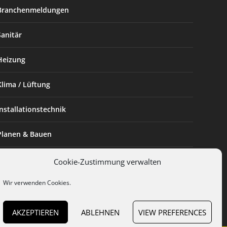
Branchenmeldungen
Sanitär
Heizung
Klima / Lüftung
Installationstechnik
Planen & Bauen
SHK Powerfrau
Cookie-Zustimmung verwalten
Wir verwenden Cookies.
Installateur des Monats
AKZEPTIEREN
ABLEHNEN
VIEW PREFERENCES