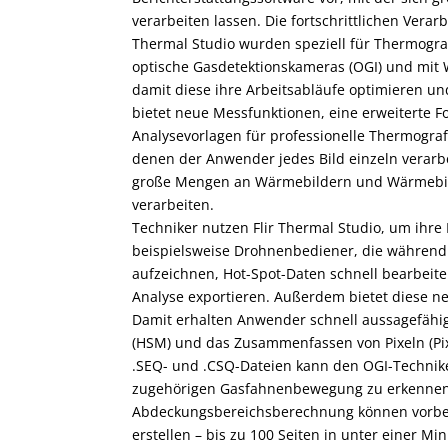
verarbeiten lassen. Die fortschrittlichen Verar
Thermal Studio wurden speziell für Thermo­gr
optische Gasdetektionskameras (OGI) und mit
damit diese ihre Arbeitsabläufe optimieren und
bietet neue Messfunktionen, eine erweiterte 
Analysevorlagen für professionelle Thermogra
denen der Anwender jedes Bild einzeln ver­arb
große Mengen an Wärme­bildern und Wärmebil
verarbeiten.
Techniker nutzen Flir Thermal Studio, um ihre
beispielsweise Drohnenbediener, die während
aufzeichnen, Hot-Spot-Daten schnell bearbeite
Analyse exportieren. Außerdem bietet diese n
Damit erhalten Anwender schnell aussagefähige
(HSM) und das Zusammenfassen von Pixeln (Pix
.SEQ- und .CSQ-Dateien kann den OGI-Technike
zugehörigen Gasfahnenbewegung zu erkennen. 
Ab­deckungsbereichsberechnung können vorbeu
erstellen – bis zu 100 Seiten in unter einer Min