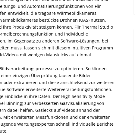
beitungs- und ­Automatisierungsfunktionen von Flir
afen entwickelt, die tragbare Wärmebildkameras,
 Wärmebildkameras bestückte Drohnen (UAS) nutzen,
 ihre Produktivität steigern können. Flir Thermal Studio
Formelberechnungsfunktion und individuelle
fen. Im ­Gegensatz zu anderen Software-Lösungen, bei
eiten muss, lassen sich mit diesem intui­tiven Programm
d-Videos mit wenigen Mausklicks auf einmal
 Bildverarbeitungsprozesse zu optimieren. So können
 einer einzigen Überprüfung tausende Bilder
n oder extra­hieren und diese anschließend zur weiteren
eue Software erweiterte Weiterverarbeitungsfunktionen.
 Einblicke in ihre Daten. Der High Sensitivity Mode
el-Binning) zur verbesserten Gasvisualisierung von
rn dabei helfen, Gaslecks auf ­Videos anhand der
Mit erweiterten Messfunktionen und der erweiterten
gende Wartungsexperten schnell individuelle Berichte
ute.