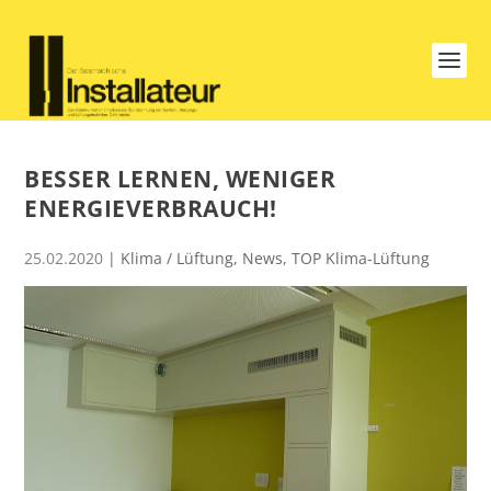
BESSER LERNEN, WENIGER
ENERGIEVERBRAUCH!
25.02.2020
|
Klima / Lüftung
,
News
,
TOP Klima-Lüftung