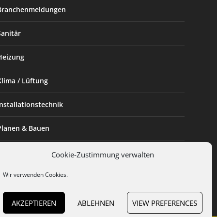
Branchenmeldungen
Sanitär
Heizung
Klima / Lüftung
Installationstechnik
Planen & Bauen
SHK Powerfrau
Cookie-Zustimmung verwalten
Wir verwenden Cookies.
Installateur des Monats
AKZEPTIEREN
ABLEHNEN
VIEW PREFERENCES