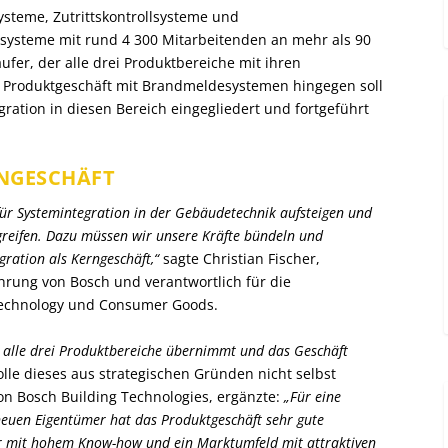
ysteme, Zutrittskontrollsysteme und
ysteme mit rund 4 300 Mitarbeitenden an mehr als 90
fer, der alle drei Produktbereiche mit ihren
 Produktgeschäft mit Brandmeldesystemen hingegen soll
ration in diesen Bereich eingegliedert und fortgeführt
RNGESCHÄFT
für Systemintegration in der Gebäudetechnik aufsteigen und
reifen. Dazu müssen wir unsere Kräfte bündeln und
gration als Kerngeschäft,“
sagte Christian Fischer,
ührung von Bosch und verantwortlich für die
echnology und Consumer Goods.
r alle drei Produktbereiche übernimmt und das Geschäft
lle dieses aus strategischen Gründen nicht selbst
on Bosch Building Technologies, ergänzte:
„Für eine
neuen Eigentümer hat das Produktgeschäft sehr gute
er mit hohem Know-how und ein Marktumfeld mit attraktiven