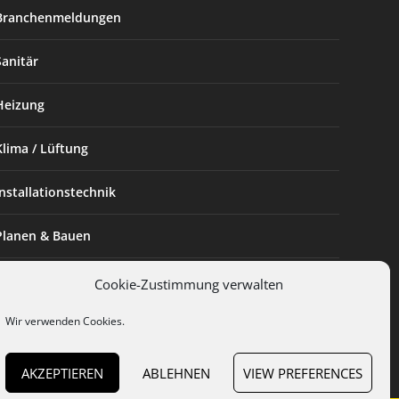
Branchenmeldungen
Sanitär
Heizung
Klima / Lüftung
Installationstechnik
Planen & Bauen
SHK Powerfrau
Cookie-Zustimmung verwalten
Wir verwenden Cookies.
Installateur des Monats
AKZEPTIEREN
ABLEHNEN
VIEW PREFERENCES