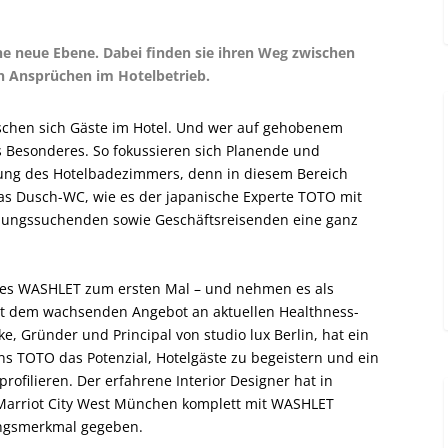
 neue Ebene. Dabei finden sie ihren Weg zwischen
 Ansprüchen im Hotelbetrieb.
schen sich Gäste im Hotel. Und wer auf gehobenem
s Besonderes. So fokussieren sich Planende und
tung des Hotelbadezimmers, denn in diesem Bereich
as Dusch-WC, wie es der japanische Experte TOTO mit
olungssuchenden sowie Geschäftsreisenden eine ganz
ines WASHLET zum ersten Mal – und nehmen es als
 dem wachsenden Angebot an aktuellen Healthness-
, Gründer und Principal von studio lux Berlin, hat ein
 TOTO das Potenzial, Hotelgäste zu begeistern und ein
ofilieren. Der erfahrene Interior Designer hat in
 Marriot City West München komplett mit WASHLET
lungsmerkmal gegeben.