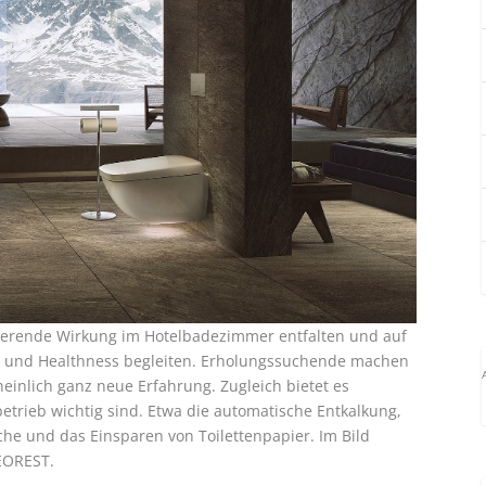
ierende Wirkung im Hotelbadezimmer entfalten und auf
ss und Healthness begleiten. Erholungssuchende machen
nlich ganz neue Erfahrung. Zugleich bietet es
etrieb wichtig sind. Etwa die automatische Entkalkung,
he und das Einsparen von Toilettenpapier. Im Bild
NEOREST.