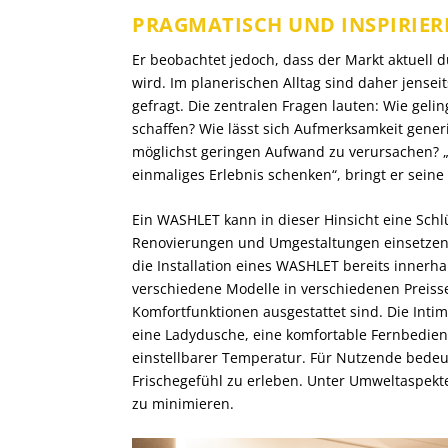
PRAGMATISCH UND INSPIRIE
Er beobachtet jedoch, dass der Markt aktuel
wird. Im planerischen Alltag sind daher jense
gefragt. Die zentralen Fragen lauten: Wie geli
schaffen? Wie lässt sich Aufmerksamkeit gener
möglichst
geringen Aufwand zu verursachen? „
einmaliges Erlebnis schenken“, bringt er seine
Ein WASHLET kann in dieser Hinsicht eine Schlü
Renovierungen und Umgestaltungen einsetzen, 
die Installation eines WASHLET bereits innerh
verschiedene Modelle in verschiedenen Preiss
Komfortfunktionen ausgestattet sind. Die Int
eine Ladydusche, eine komfortable Fernbedienu
einstellbarer Temperatur. Für Nutzende bedeu
Frischegefühl zu erleben. Unter Umweltaspekten
zu minimieren.