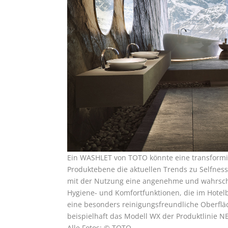
Ein WASHLET von TOTO könnte eine transform
Produktebene die aktuellen Trends zu Selfne
mit der Nutzung eine angenehme und wahrschei
Hygiene- und Komfortfunktionen, die im Hotelb
eine besonders reinigungsfreundliche Oberfläc
beispielhaft das Modell WX der Produktlinie 
Alle Fotos: © TOTO