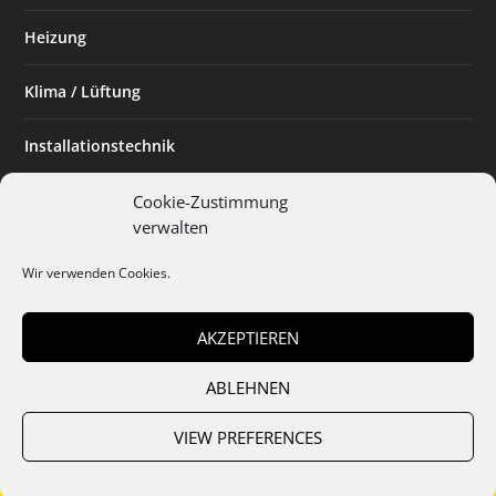
Heizung
Klima / Lüftung
Installationstechnik
Planen & Bauen
Cookie-Zustimmung
verwalten
SHK Powerfrau
Wir verwenden Cookies.
Installateur des Monats
AKZEPTIEREN
ABLEHNEN
Team
Abo
Mediadaten
Cookies
Datenschutz
AGB
VIEW PREFERENCES
Impressum