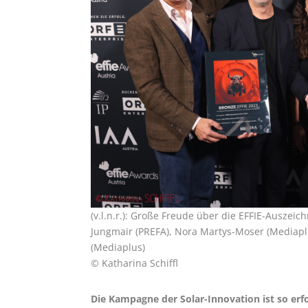
(v.l.n.r.): Große Freude über die EFFIE-Auszeic
Jungmair (PREFA), Nora Martys-Moser (Mediapl
(Mediaplus)
© Katharina Schiffl
Die Kampagne der Solar-Innovation ist so erf