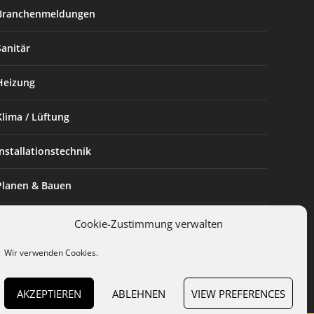
Branchenmeldungen
Sanitär
Heizung
Klima / Lüftung
Installationstechnik
Planen & Bauen
SHK Powerfrau
Cookie-Zustimmung verwalten
Wir verwenden Cookies.
Installateur des Monats
AKZEPTIEREN
ABLEHNEN
VIEW PREFERENCES