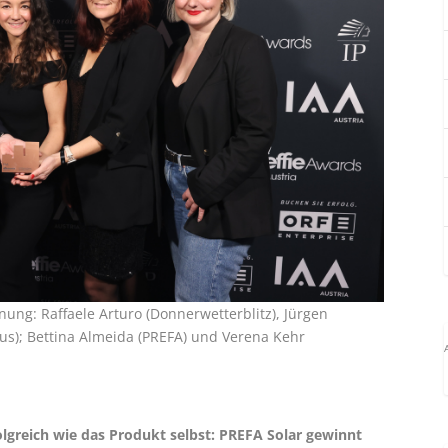
hnung: Raffaele Arturo (Donnerwetterblitz), Jürgen
us); Bettina Almeida (PREFA) und Verena Kehr
olgreich wie das Produkt selbst: PREFA Solar gewinnt