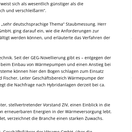
eist sich als wesentlich günstiger als die
ich und verschleißarm“.
lau „sehr deutschsprachige Thema“ Staubmessung. Herr
GmbH, ging darauf ein, wie die Anforderungen zur
ltigt werden können, und erläuterte das Verfahren der
echnik. Seit der GEG-Novellierung gibt es – entgegen der
ng beim Einbau von Wärmepumpen und einen Anstieg bei
ysteme können hier den Bogen schlagen zum Einsatz
nd Fischer, Leiter Geschäftsbereich Wärmepumpe der
t die Nachfrage nach Hybridanlagen derzeit bei ca.
r, stellvertretender Vorstand ZIV, einen Einblick in die
on erneuerbaren Energien in der Wärmeversorgung lebt.
et, verzeichnet die Branche einen starken Zuwachs.
, Geschäftsführer der Vitramo GmbH, über die