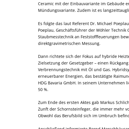
Ceramic mit der Einbauvariante im Gebäude erw
Mündungsvariante. Zudem ist es langzeittaugl
Es folgte das laut Referent Dr. Michael Poep
Poeplau, Geschäftsführer der Wöhler Technik 
Staubmesstechnik an Feststofffeuerungen bewä
direktgravimetrischen Messung.
Dann richtete sich der Fokus auf hybride Heizt
Zielsetzung der Gesetzgeber – einen Rückga
Verbrennungstechnik mit Öl und Gas. Hybrids
erneuerbarer Energien, das bestätigte Raimu
HDG Bavaria GmbH. In seinem Unternehmen lieg
50 %.
Zum Ende des ersten Aktes gab Markus Schlichte
Zunft der Schornsteinfeger, die immer mehr v
Obwohl das Berufsbild sich im Umbruch befind
Anschließend informierte Bernd Morschhäuser