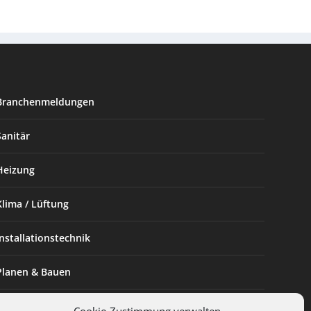
Branchenmeldungen
Sanitär
Heizung
Klima / Lüftung
Installationstechnik
Planen & Bauen
SHK Powerfrau