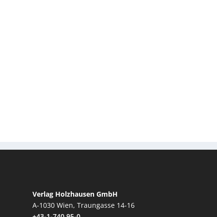
Verlag Holzhausen GmbH
A-1030 Wien, Traungasse 14-16
+43-1-740 95-0