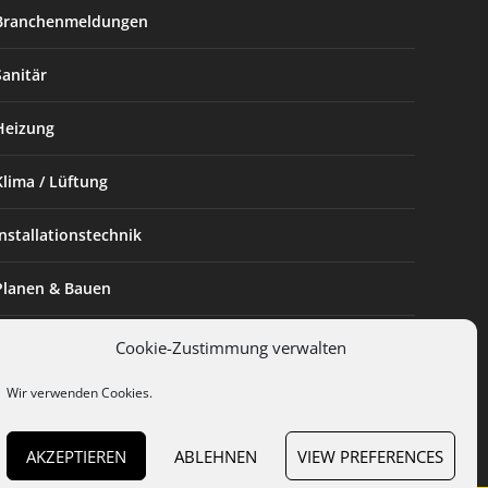
Branchenmeldungen
Sanitär
Heizung
Klima / Lüftung
Installationstechnik
Planen & Bauen
SHK Powerfrau
Cookie-Zustimmung verwalten
Wir verwenden Cookies.
Installateur des Monats
AKZEPTIEREN
ABLEHNEN
VIEW PREFERENCES