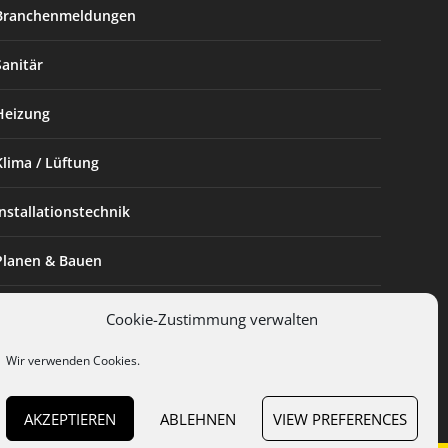
Branchenmeldungen
Sanitär
Heizung
Klima / Lüftung
Installationstechnik
Planen & Bauen
SHK Powerfrau
Cookie-Zustimmung verwalten
Installateur des Monats
Wir verwenden Cookies.
AKZEPTIEREN
ABLEHNEN
VIEW PREFERENCES