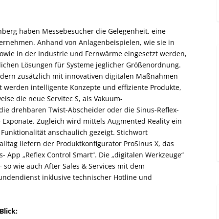
rnberg haben Messebesucher die Gelegenheit, eine
ternehmen. Anhand von Anlagenbeispielen, wie sie in
owie in der Industrie und Fernwärme eingesetzt werden,
lichen Lösungen für Systeme jeglicher Größenordnung.
ndern zusätzlich mit innovativen digitalen Maßnahmen
t werden intelligente Konzepte und effiziente Produkte,
weise die neue Servitec S, als Vakuum-
die drehbaren Twist-Abscheider oder die Sinus-Reflex-
che Exponate. Zugleich wird mittels Augmented Reality ein
Funktionalität anschaulich gezeigt. Stichwort
alltag liefern der Produktkonfigurator ProSinus X, das
- App „Reflex Control Smart“. Die „digitalen Werkzeuge“
– so wie auch After Sales & Services mit dem
ndendienst inklusive technischer Hotline und
Blick: