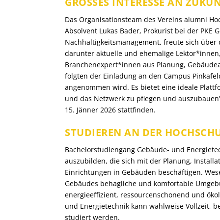
GROSSES INTERESSE AN ZUKUN
Das Organisationsteam des Vereins alumni Hoc
Absolvent Lukas Bader, Prokurist bei der PKE
Nachhaltigkeitsmanagement, freute sich über 
darunter aktuelle und ehemalige Lektor*innen
Branchenexpert*innen aus Planung, Gebäudea
folgten der Einladung an den Campus Pinkafel
angenommen wird. Es bietet eine ideale Plat
und das Netzwerk zu pflegen und auszubauen”
15. Jänner 2026 stattfinden.
STUDIEREN AN DER HOCHSCH
Bachelorstudiengang Gebäude- und Energietech
auszubilden, die sich mit der Planung, Install
Einrichtungen in Gebäuden beschäftigen. Wesent
Gebäudes behagliche und komfortable Umgeb
energieeffizient, ressourcenschonend und öko
und Energietechnik kann wahlweise Vollzeit, b
studiert werden.