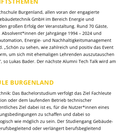
FTSTHEMEN
hschule Burgenland, allen voran der engagierte
 Gebäudetechnik GmbH im Bereich Energie und
den großen Erfolg der Veranstaltung. Rund 70 Gäste,
, Absolvent*innen der Jahrgänge 1994 – 2024 und
utomation, Energie- und Nachhaltigkeitsmanagement
d.
„
Schön zu sehen, wie zahlreich und positiv das Event
tform, um sich mit ehemaligen Lehrenden auszutauschen
,
so Lukas Bader. Der nächste Alumni Tech Talk wird am
ULE BURGENLAND
nik: Das Bachelorstudium verfolgt das Ziel Fachleute
ation oder dem laufenden Betrieb technischer
liches Ziel dabei ist es, für die Nutzer*innen eines
ungsbedingungen zu schaffen und dabei so
logisch wie möglich zu sein. Der Studiengang Gebäude-
erufsbegleitend oder verlängert berufsbegleitend