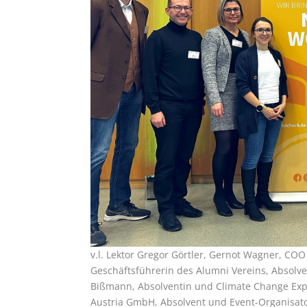
v.l. Lektor Gregor Görtler, Gernot Wagner, C
Geschäftsführerin des Alumni Vereins, Absolve
Bißmann, Absolventin und Climate Change Expe
Austria GmbH, Absolvent und Event-Organisato