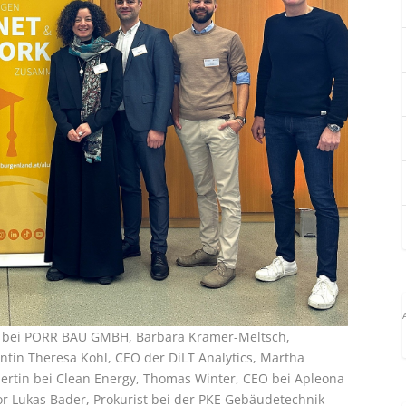
OO bei PORR BAU GMBH, Barbara Kramer-Meltsch,
ntin Theresa Kohl, CEO der DiLT Analytics, Martha
rtin bei Clean Energy, Thomas Winter, CEO bei Apleona
r Lukas Bader, Prokurist bei der PKE Gebäudetechnik