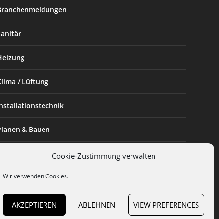
Branchenmeldungen
Sanitär
Heizung
Klima / Lüftung
Installationstechnik
Planen & Bauen
SHK Powerfrau
Cookie-Zustimmung verwalten
Wir verwenden Cookies.
Installateur des Monats
AKZEPTIEREN
ABLEHNEN
VIEW PREFERENCES