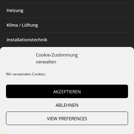
Heizung
Klima / Lüftung
Installationstechnik
Planen & Bauen
Cookie-Zustimmung
verwalten
SHK Powerfrau
Wir verwenden Cookies.
Installateur des Monats
AKZEPTIEREN
ABLEHNEN
Team
Abo
Mediadaten
Cookies
Datenschutz
AGB
VIEW PREFERENCES
Impressum