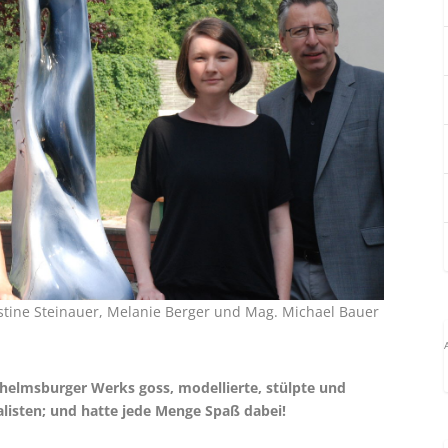
istine Steinauer, Melanie Berger und Mag. Michael Bauer
ilhelmsburger Werks goss, modellierte, stülpte und
alisten; und hatte jede Menge Spaß dabei!