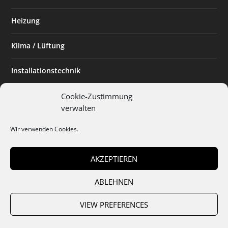
Heizung
Klima / Lüftung
Installationstechnik
Planen & Bauen
Cookie-Zustimmung
verwalten
SHK Powerfrau
Wir verwenden Cookies.
Installateur des Monats
AKZEPTIEREN
ABLEHNEN
Team
Abo
Mediadaten
Cookies
Datenschutz
AGB
VIEW PREFERENCES
Impressum