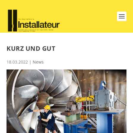
KURZ UND GUT
18.03.2022
|
News