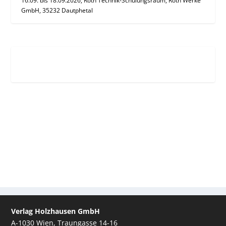
16.09. bis 18.09.2026, Roth Technik-Schulungsraum, Roth Werke
GmbH, 35232 Dautphetal
Verlag Holzhausen GmbH
A-1030 Wien, Traungasse 14-16