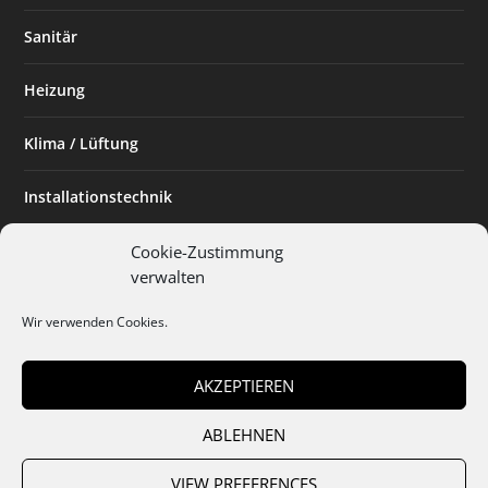
Sanitär
Heizung
Klima / Lüftung
Installationstechnik
Planen & Bauen
Cookie-Zustimmung
verwalten
SHK Powerfrau
Wir verwenden Cookies.
Installateur des Monats
AKZEPTIEREN
ABLEHNEN
Team
Abo
Mediadaten
Cookies
Datenschutz
AGB
VIEW PREFERENCES