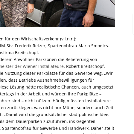
für den Wirtschaftsverkehr (v.l.n.r.):
IM-Stv. Frederik Retzer, Spartenobfrau Maria Smodics-
nsfirma Breitschopf.
nderem Anwohner-Parkzonen die Belieferung von
eister der Wiener Installateure
, Robert Breitschopf.
die Nutzung dieser Parkplätze für das Gewerbe weg. „Wir
llen, dass Betriebe Ausnahmebewilligungen für
 Diese Lösung hätte realistische Chancen, auch umgesetzt
ertags in der Arbeit und würden ihre Parkplätze –
Fahrer sind – nicht nützen. Häufig müssten Installateure
en zurücklegen, was nicht nur Mühe, sondern auch Zeit
 „Damit wird die grundsätzliche, stadtpolitische Idee,
ls dem Dauerparken zuzuführen, ins Gegenteil
, Spartenobfrau für Gewerbe und Handwerk. Daher stellt