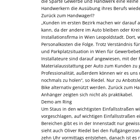
die Sparte Gewerbe und Handwerk eine Reihe
Handwerkern die Ausübung ihres Berufs wieder
Zurück zum ­Handwagerl?
„Kunden im ersten Bezirk machen wir darauf a
kann, da der andere im Auto bleiben oder Krei
Installationsfirma in Wien Leopoldstadt. Dort, 
Personalkosten die Folge. Trotz Verständnis f
und Parkplatzsituation in Wien für Gewerbebe
Installateure sind darauf angewiesen, mit de
Materialausstattung per Auto zum Kunden zu g
Professionalität, außerdem können wir es uns n
nochmals zu holen“, so Riedel. Nur zu Anbots
Bike alternativ genützt werden. Zurück zum H
Anhänger zeigten sich nicht als praktikabel.
Demo am Ring
Um Staus in den wichtigsten Einfallsstraßen wi
vorgeschlagen, auf wichtigen Einfallsstraßen e
Bereichen gibt es in der Innenstadt nur gewiss
sieht auch Oliver Riedel bei den Fußgängerzon
zehn Uhr vormittags entstehen, danach ist es n