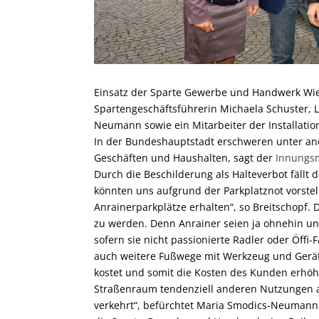
Einsatz der Sparte Gewerbe und Handwerk Wien 
Spartengeschäftsführerin Michaela Schuster, L
Neumann sowie ein Mitarbeiter der Installatio
In der Bundeshauptstadt erschweren unter a
Geschäften und Haushalten, sagt der
Innungsm
Durch die Beschilderung als Halteverbot fällt 
könnten uns aufgrund der Parkplatznot vorste
Anrainerparkplätze erhalten“, so Breitschopf.
zu werden. Denn Anrainer seien ja ohnehin unt
sofern sie nicht passionierte Radler oder Öffi-
auch weitere Fußwege mit Werkzeug und Gerät
kostet und somit die Kosten des Kunden erhöht.
Straßenraum tendenziell anderen Nutzungen a
verkehrt“, befürchtet Maria Smodics-Neumann