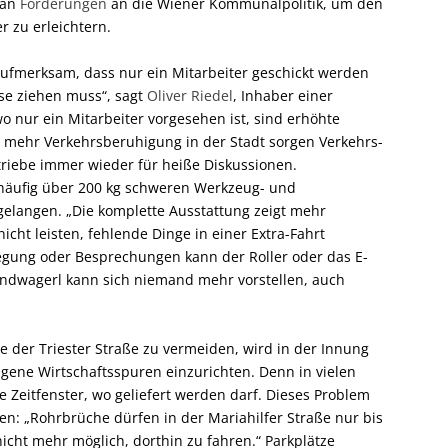
 an
Forderungen
an die Wiener Kommunalpolitik, um den
 zu erleichtern.
ufmerksam, dass nur ein Mitarbeiter geschickt werden
se ziehen muss“, sagt
Oliver Riedel
, Inhaber einer
wo nur ein Mitarbeiter vorgesehen ist, sind erhöhte
ür mehr Verkehrsberuhigung in der Stadt sorgen Verkehrs-
triebe immer wieder für heiße Diskussionen.
r häufig über 200 kg schweren Werkzeug- und
elangen. „Die komplette Ausstattung zeigt mehr
icht leisten, fehlende Dinge in einer Extra-Fahrt
legung oder Besprechungen kann der Roller oder das E-
andwagerl kann sich niemand mehr vorstellen, auch
e der Triester Straße zu vermeiden, wird in der Innung
igene Wirtschaftsspuren einzurichten. Denn in vielen
e Zeitfenster, wo geliefert werden darf. Dieses Problem
en: „Rohrbrüche dürfen in der Mariahilfer Straße nur bis
icht mehr möglich, dorthin zu fahren.“ Parkplätze