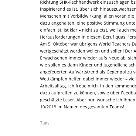
Richtung SHK-Fachhandwerk einzuschlagen bzw
inspirierend es ist, über sich hinauszuwachsen
Menschen mit Vorbildwirkung, allen voran die E
dazu angehalten, eine positive Stimmung unte
einfach ist, ist klar – nicht zuletzt, weil auch
Herausforderungen in diesem Beruf quasi "erst
Am 5. Oktober war übrigens World Teachers Da
wertgeschätzt werden wollen und sollen! Der Al
Erwachsenen immer wieder aufs Neue ab, sich 
wie sollen es dann Kinder und Jugendliche sch
angefeuerten Aufwärtstrend als Gegenpol zu ve
Wettkämpfen helfen dabei immer wieder – viell
Arbeitsalltag. Ich freue mich, in den kommen
dazu aufgreifen zu können, sowie über Feedba
geschätzte Leser. Aber nun wünsche ich Ihnen
10/2018
im Namen des gesamten Teams!
Tags: