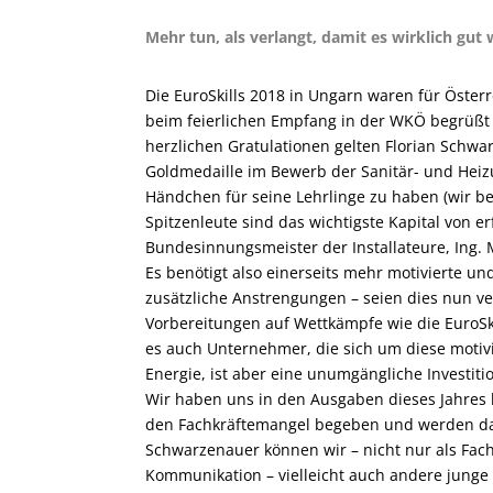
Mehr tun, als verlangt, damit es wirklich gut 
Die EuroSkills 2018 in Ungarn waren für Öster
beim feierlichen Empfang in der WKÖ begrüßt
herzlichen Gratulationen gelten Florian Schwar
Goldmedaille im Bewerb der Sanitär- und Heizu
Händchen für seine Lehrlinge zu haben (wir b
Spitzenleute sind das wichtigste Kapital von 
Bundesinnungsmeister der Installateure, Ing. Mi
Es benötigt also einerseits mehr motivierte und
zusätzliche Anstrengungen – seien dies nun v
Vorbereitungen auf Wettkämpfe wie die EuroSki
es auch Unternehmer, die sich um diese moti
Energie, ist aber eine unumgängliche Investiti
Wir haben uns in den Ausgaben dieses Jahres b
den Fachkräftemangel begeben und werden das 
Schwarzenauer können wir – nicht nur als Fach
Kommunikation – vielleicht auch andere jung