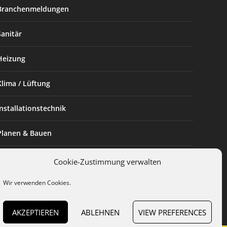
Branchenmeldungen
Sanitär
Heizung
Klima / Lüftung
Installationstechnik
Planen & Bauen
SHK Powerfrau
Cookie-Zustimmung verwalten
Installateur des Monats
Wir verwenden Cookies.
AKZEPTIEREN
ABLEHNEN
VIEW PREFERENCES