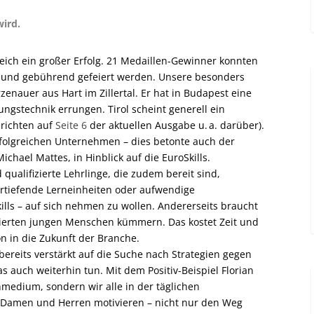
wird.
reich ein großer Erfolg. 21 Medaillen-Gewinner konnten
 und gebührend gefeiert werden. Unsere besonders
zenauer aus Hart im Zillertal. Er hat in Budapest eine
ngstechnik errungen. Tirol scheint generell ein
erichten auf
Seite 6
der aktuellen Ausgabe u. a. darüber).
erfolgreichen Unternehmen – dies betonte auch der
chael Mattes, in Hinblick auf die EuroSkills.
 qualifizierte Lehrlinge, die zudem bereit sind,
ertiefende Lerneinheiten oder aufwendige
lls – auf sich nehmen zu wollen. Andererseits braucht
vierten jungen Menschen kümmern. Das kostet Zeit und
on in die Zukunft der Branche.
ereits verstärkt auf die Suche nach Strategien gegen
auch weiterhin tun. Mit dem Positiv-Beispiel Florian
medium, sondern wir alle in der täglichen
e Damen und Herren motivieren – nicht nur den Weg