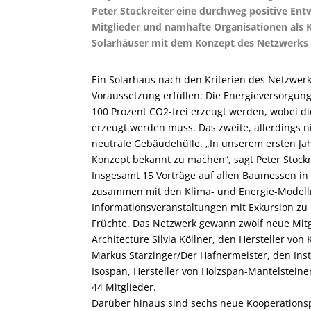
Peter Stockreiter eine durchweg positive Ent
Mitglieder und namhafte Organisationen als
Solarhäuser mit dem Konzept des Netzwerks
Ein Solarhaus nach den Kriterien des Netzwerk
Voraussetzung erfüllen: Die Energieversorg
100 Prozent CO
2
-frei erzeugt werden, wobei d
erzeugt werden muss. Das zweite, allerdings ni
neutrale Gebäudehülle. „In unserem ersten Jah
Konzept bekannt zu machen“, sagt Peter Stock
Insgesamt 15 Vorträge auf allen Baumessen in
zusammen mit den Klima- und Energie-Modellr
Informationsveranstaltungen mit Exkursion zu 
Früchte. Das Netzwerk gewann zwölf neue Mitgl
Architecture Silvia Köllner, den Hersteller vo
Markus Starzinger/Der Hafnermeister, den Inst
Isospan, Hersteller von Holzspan-Mantelstein
44 Mitglieder.
Darüber hinaus sind sechs neue Kooperationspa