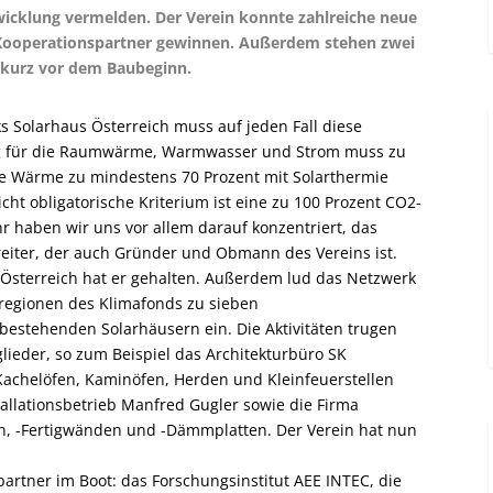
wicklung vermelden. Der Verein konnte zahlreiche neue
 Kooperationspartner gewinnen. Außerdem stehen zwei
 kurz vor dem Baubeginn.
s Solarhaus Österreich muss auf jeden Fall diese
ung für die Raumwärme, Warmwasser und Strom muss zu
ie Wärme zu mindestens 70 Prozent mit Solarthermie
cht obligatorische Kriterium ist eine zu 100 Prozent CO
2
-
r haben wir uns vor allem darauf konzentriert, das
reiter, der auch Gründer und Obmann des Vereins ist.
 Österreich hat er gehalten. Außerdem lud das Netzwerk
egionen des Klimafonds zu sieben
bestehenden Solarhäusern ein. Die Aktivitäten trugen
ieder, so zum Beispiel das Architekturbüro SK
n Kachelöfen, Kaminöfen, Herden und Kleinfeuerstellen
allationsbetrieb Manfred Gugler sowie die Firma
en, -Fertigwänden und -Dämmplatten. Der Verein hat nun
rtner im Boot: das Forschungsinstitut AEE INTEC, die