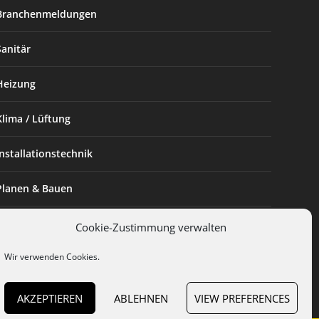
Branchenmeldungen
Sanitär
Heizung
Klima / Lüftung
Installationstechnik
Planen & Bauen
SHK Powerfrau
Cookie-Zustimmung verwalten
Wir verwenden Cookies.
Installateur des Monats
AKZEPTIEREN
ABLEHNEN
VIEW PREFERENCES