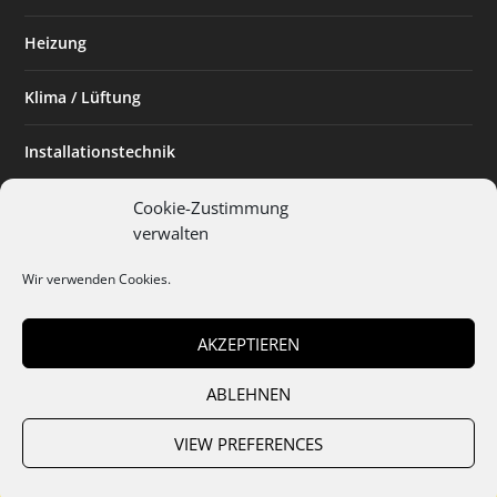
Heizung
Klima / Lüftung
Installationstechnik
Planen & Bauen
Cookie-Zustimmung
verwalten
SHK Powerfrau
Wir verwenden Cookies.
Installateur des Monats
AKZEPTIEREN
ABLEHNEN
Team
Abo
Mediadaten
Cookies
Datenschutz
AGB
VIEW PREFERENCES
Impressum