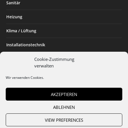
Sanitär
Heizung
Klima / Lüftung
Installationstechnik
Planen & Bauen
Cookie-Zustimmung
verwalten
SHK Powerfrau
Wir verwenden Cookies.
Installateur des Monats
AKZEPTIEREN
ABLEHNEN
Team
Abo
Mediadaten
Cookies
Datenschutz
AGB
VIEW PREFERENCES
Impressum