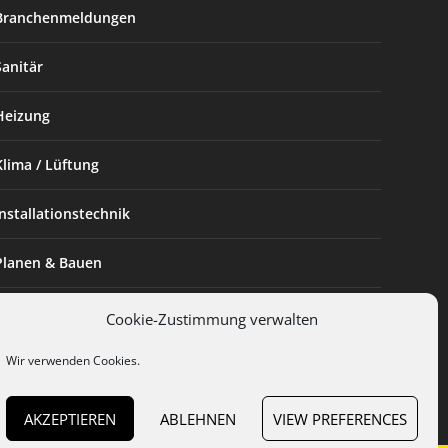
Branchenmeldungen
Sanitär
Heizung
Klima / Lüftung
Installationstechnik
Planen & Bauen
SHK Powerfrau
Cookie-Zustimmung verwalten
Installateur des Monats
Wir verwenden Cookies.
AKZEPTIEREN
ABLEHNEN
VIEW PREFERENCES