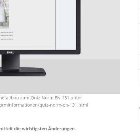
metallbau zum Quiz Norm EN 131 unter
/norminformationen/quiz-norm-en-131.html
ittelt die wichtigsten Änderungen.