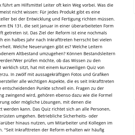
 führt am Hilfsmittel Leiter oft kein Weg vorbei. Was die
eist nicht wissen: Für jedes Produkt gibt es eine
eller bei der Entwicklung und Fertigung richten müssen.
orm EN 131, die seit Januar in einer überarbeiteten Form
ft getreten ist. Das Ziel der Reform ist eine nochmals
 ein halbes Jahr nach Inkrafttreten herrscht bei vielen
heit. Welche Neuerungen gibt es? Welche Leitern
handenem Altbestand umzugehen? Können Bestandsleitern
erden?Wer prüfen möchte, ob das Wissen zu den
wirklich sitzt, hat mit einem kurzweiligen Quiz von
erzu. In zwölf mit aussagekräftigen Fotos und Grafiken
rsteller alle wichtigen Aspekte, die es seit Inkrafttreten
ie entscheidenden Punkte schnell ein. Fragen zu der
rung zwingend wird, gehören ebenso dazu wie die Formel
erung oder mögliche Lösungen, mit denen die
t werden kann. Das Quiz richtet sich an alle Personen,
gerüsten umgehen. Betriebliche Sicherheits- oder
 darüber hinaus nutzen, um Mitarbeiter und Kollegen im
. "Seit Inkrafttreten der Reform erhalten wir häufig