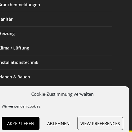
Branchenmeldungen
Sanitär
Heizung
Klima / Lüftung
Installationstechnik
Planen & Bauen
SHK Powerfrau
Cookie-Zustimmung verwalten
Installateur des Monats
Wir verwenden Cookies.
AKZEPTIEREN
ABLEHNEN
VIEW PREFERENCES