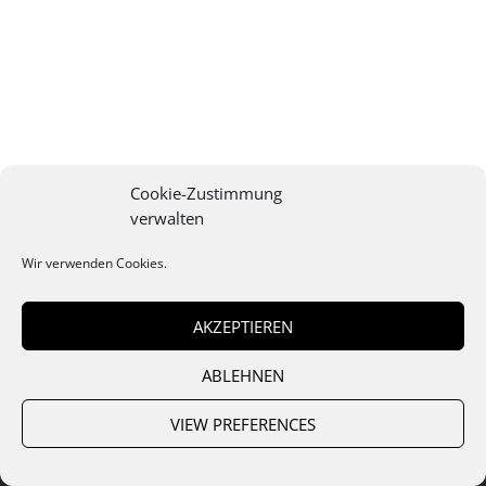
Cookie-Zustimmung
verwalten
Wir verwenden Cookies.
Verlag Holzhausen GmbH
A-1030 Wien, Traungasse 14-16
+43-1-740 95-0
AKZEPTIEREN
kontakt@verlagholzhausen.at
ABLEHNEN
www.verlagholzhausen.at
VIEW PREFERENCES