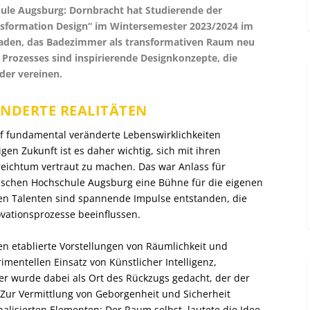
hule Augsburg: Dornbracht hat Studierende der
nsformation Design“ im Wintersemester 2023/2024 im
aden, das Badezimmer als transformativen Raum neu
 Prozesses sind inspirierende Designkonzepte, die
der vereinen.
ÄNDERTE REALITÄTEN
uf fundamental veränderte Lebenswirklichkeiten
igen Zukunft ist es daher wichtig, sich mit ihren
reichtum vertraut zu machen. Das war Anlass für
schen Hochschule Augsburg eine Bühne für die eigenen
en Talenten sind spannende Impulse entstanden, die
vationsprozesse beeinflussen.
n etablierte Vorstellungen von Räumlichkeit und
imentellen Einsatz von Künstlicher Intelligenz,
r wurde dabei als Ort des Rückzugs gedacht, der der
Zur Vermittlung von Geborgenheit und Sicherheit
alisierten Elementen: Der Raum selbst, lautete die Idee,