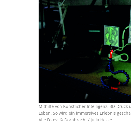
Mithilfe von Künstlicher Intelligenz, 3D-Druc
Leben. So wird ein immersives Erlebnis gescha
Alle Fotos: © Dornbracht / Julia Hesse