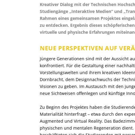
Kreativer Dialog mit der Technischen Hochsc
Studiengänge „Interaktive Medien“ und „Tra
Rahmen eines gemeinsamen Projektes eingel
zu entdecken. Ergebnis dieses schöpferischen
virtuelle und physische Erfahrungen miteinan
NEUE PERSPEKTIVEN AUF VER
Jüngere Generationen sind mit der Aussicht a
konfrontiert. Für die Gestaltung einer nachhalt
Vorstellungswelten und ihrem kreativen Ideen
Dornbracht, dem Designnachwuchs der Techni
Visionen zu geben. Im Austausch mit den jung
neue Sichtweisen offenlegen und künftige Inno
Zu Beginn des Projektes haben die Studierende
Materialität hinterfragt – etwa durch den exper
Augmented und Virtual Reality. Das Badezimme
physischen und mentalen Regeneration dient. 
beschäftigten sich die Studierenden mit person