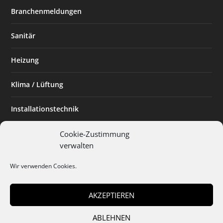
Branchenmeldungen
Sanitär
Heizung
Klima / Lüftung
Installationstechnik
Planen & Bauen
Cookie-Zustimmung
verwalten
SHK Powerfrau
Wir verwenden Cookies.
Installateur des Monats
AKZEPTIEREN
ABLEHNEN