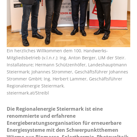
Ein herzliches Willkommen dem 100. Handwerks-
Mitgliedsbetrieb (v.l.n.r.): Ing. Anton Berger, LIM der Steir.
Installateure; Hermann Schützenhöfer, Landeshauptmann
Steiermark; Johannes Strommer, Geschäftsführer Johannes
Strommer GmbH; Ing. Herbert Lammer, Geschäftsführer
Regionalenergie Steiermark.
steiermark.at/Streibl
Die Regionalenergie Steiermark ist eine
renommierte und erfahrene
Energieberatungsorganisation für erneuerbare
Energiesysteme mit den Schwerpunktthemen
Wärme aus Biomasse, Solarthermie, Photovoltaik