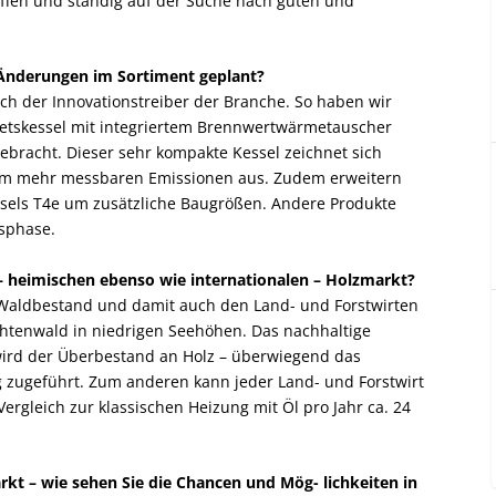
ffen und ständig auf der Suche nach guten und
Änderungen im Sortiment geplant?
ch der Innovationstreiber der Branche. So haben wir
lletskessel mit integriertem Brennwertwärmetauscher
gebracht. Dieser sehr kompakte Kessel zeichnet sich
um mehr messbaren Emissionen aus. Zudem erweitern
ssels T4e um zusätzliche Baugrößen. Andere Produkte
sphase.
 – heimischen ebenso wie internationalen – Holzmarkt?
 Waldbestand und damit auch den Land- und Forstwirten
Fichtenwald in niedrigen Seehöhen. Das nachhaltige
 wird der Überbestand an Holz – überwiegend das
 zugeführt. Zum anderen kann jeder Land- und Forstwirt
ergleich zur klassischen Heizung mit Öl pro Jahr ca. 24
kt – wie sehen Sie die Chancen und Mög- lichkeiten in