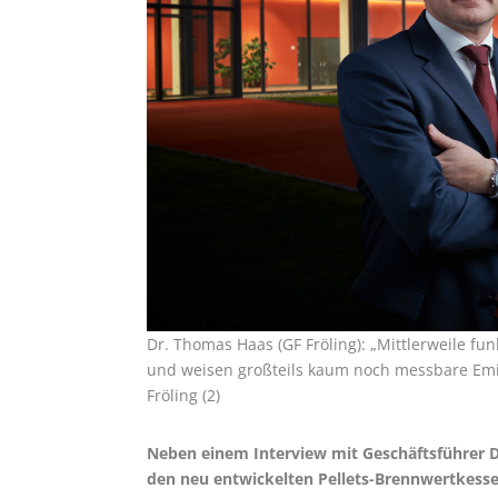
Dr. Thomas Haas (GF Fröling): „Mittlerweile f
und weisen großteils kaum noch messbare Emi
Fröling (2)
Neben einem Interview mit Geschäftsführer Dr
den neu entwickelten Pellets-Brennwertkessel