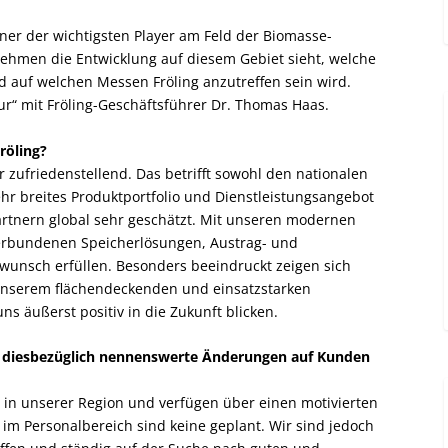
ner der wichtigsten Player am Feld der Biomasse-
nehmen die Entwicklung auf diesem Gebiet sieht, welche
auf welchen Messen Fröling anzutreffen sein wird.
ur“ mit Fröling-Geschäftsführer Dr. Thomas Haas.
röling?
 zufriedenstellend. Das betrifft sowohl den nationalen
hr breites Produktportfolio und Dienstleistungsangebot
artnern global sehr geschätzt. Mit unseren modernen
verbundenen Speicherlösungen, Austrag- und
unsch erfüllen. Besonders beeindruckt zeigen sich
unserem flächendeckenden und einsatzstarken
s äußerst positiv in die Zukunft blicken.
 diesbezüglich nennenswerte Änderungen auf Kunden
r in unserer Region und verfügen über einen motivierten
m Personalbereich sind keine geplant. Wir sind jedoch