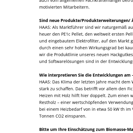
auch vom allgemeinen Fachkräftemangel betro
motivierten Mitarbeitern.
Sind neue Produkte/Produkterweiterungen/ 
HAAS: Als Marktführer sind wir naturgemäß au
heuer den PE1c Pellet, den weltweit ersten Pe
und eingebautem Elektrofilter, auf den Markt 
durch einen sehr hohen Wirkungsgrad bei ka
wir die Produktlinie unseres neuen Hackgutke
und Softwarelösungen sind in der Entwicklung
Wie interpretieren Sie die Entwicklungen am
HAAS: Das Klima der letzten Jahre macht dem
stark zu schaffen. Das betrifft vor allem den 
Heizen mit Holz hilft hier doppelt. Zum einen
Restholz – einer wertschöpfenden Verwendung
bei einem Heizbedarf von in etwa 50 kW th im V
Tonnen CO2 einsparen.
Bitte um Ihre Einschätzung zum Biomasse-Mar