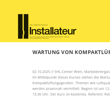
WARTUNG VON KOMPAKTLÜFT
02.10.2025 // SHL-Center Wien, Marksteinergas
Im Mittelpunkt dieses Kurses stehen die Wart
Kompaktlüftungsgeräten. Themen wie Luftquali
werden praxisnah vermittelt. Beginn ist um 1
13:30 Uhr. Der Kurs ist kostenlos. Referent: Ro