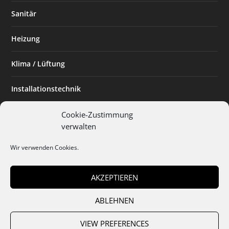
Sanitär
Heizung
Klima / Lüftung
Installationstechnik
Planen & Bauen
Cookie-Zustimmung
verwalten
SHK Powerfrau
Wir verwenden Cookies.
Installateur des Monats
AKZEPTIEREN
ABLEHNEN
Team
Abo
Mediadaten
Cookies
Datenschutz
AGB
VIEW PREFERENCES