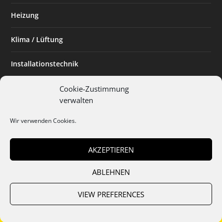
Heizung
Klima / Lüftung
Installationstechnik
Planen & Bauen
Cookie-Zustimmung
verwalten
SHK Powerfrau
Wir verwenden Cookies.
Installateur des Monats
AKZEPTIEREN
ABLEHNEN
Team
Abo
Mediadaten
Cookies
Datenschutz
AGB
VIEW PREFERENCES
Impressum