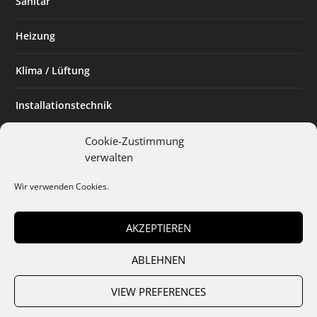
Sanitär
Heizung
Klima / Lüftung
Installationstechnik
Planen & Bauen
Cookie-Zustimmung
verwalten
SHK Powerfrau
Wir verwenden Cookies.
Installateur des Monats
AKZEPTIEREN
ABLEHNEN
Team
Abo
Mediadaten
Cookies
Datenschutz
AGB
VIEW PREFERENCES
Impressum