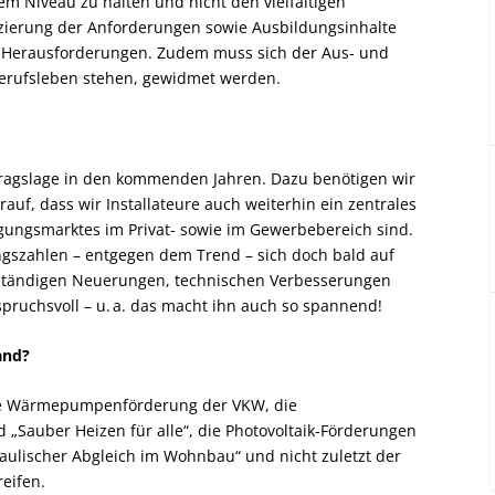
m Niveau zu halten und nicht den vielfältigen
ierung der Anforderungen sowie Ausbildungsinhalte
ße Herausforderungen. Zudem muss sich der Aus- und
 Berufsleben stehen, gewidmet werden.
uftragslage in den kommenden Jahren. Dazu benötigen wir
uf, dass wir Installateure auch weiterhin ein zentrales
ungsmarktes im Privat- sowie im Gewerbebereich sind.
ngszahlen – entgegen dem Trend – sich doch bald auf
ständigen Neuerungen, technischen Verbesserungen
pruchsvoll – u. a. das macht ihn auch so spannend!
and?
die Wärmepumpenförderung der VKW, die
„Sauber Heizen für alle“, die Photovoltaik-Förderungen
ulischer Abgleich im Wohnbau“ und nicht zuletzt der
eifen.