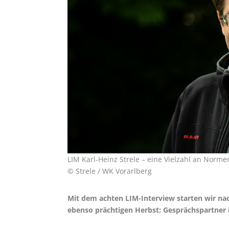
LIM Karl-Heinz Strele – eine Vielzahl an Norm
© Strele / WK Vorarlberg
Mit dem achten LIM-Interview starten wir na
ebenso prächtigen Herbst: Gesprächspartner is