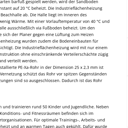
tarten barfuß gespielt werden, wird der Sandboden
stant auf 20 °C beheizt. Die Industrieflächenheizung
Beachhalle ab. Die Halle liegt im Inneren des
wenig Wärme. Mit einer Vorlauftemperatur von 40 °C und
alle ausschließlich via Fußboden beheizt. Um den
e sich der Planer gegen eine Lüftung zum Heizen
ächenheizung wurden zudem die Bodeneinbauten für
chtigt. Die Industrieflächenheizung wird mit nur einem
onstruktion ohne einschränkende Verteilerschächte zügig
and verteilt werden.
tallierte PE-Xa-Rohr in der Dimension 25 x 2,3 mm ist
ie Vernetzung schützt das Rohr vor spitzen Gegenständen
zungen sind so ausgeschlossen. Dadurch ist das Rohr
en und trainieren rund 50 Kinder und Jugendliche. Neben
Konditions- und Fitnessräumen befinden sich im
organisationen. Für optimale Trainings-, Arbeits- und
heizt und an warmen Tagen auch gekühlt. Dafür wurde