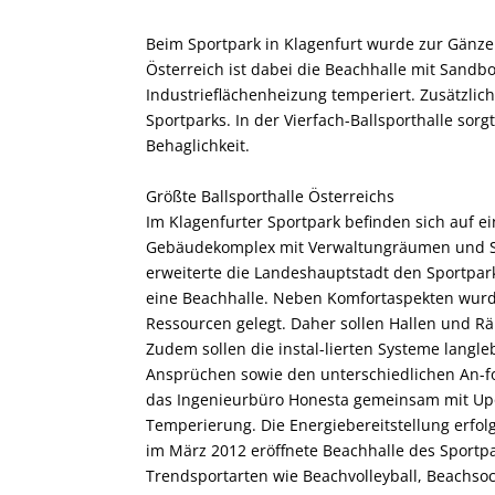
Beim Sportpark in Klagenfurt wurde zur Gänze 
Österreich ist dabei die Beachhalle mit Sandbo
Industrieflächenheizung temperiert. Zusätzlic
Sportparks. In der Vierfach-Ballsporthalle so
Behaglichkeit.
Größte Ballsport­halle Österreichs
Im Klagenfurter Sportpark befinden sich auf e
Gebäudekomplex mit Verwaltungräumen und Spo
erweiterte die Landeshauptstadt den Sportpar
eine Beachhalle. Neben Komfortaspekten wur
Ressourcen gelegt. Daher sollen Hallen und Rä
Zudem sollen die instal-lierten Systeme langl
Ansprüchen sowie den unterschiedlichen An-fo
das Ingenieurbüro Honesta gemeinsam mit Upono
Temperierung. Die Energiebereitstellung erfolg
im März 2012 eröffnete Beachhalle des Sportpa
Trendsportarten wie Beachvolleyball, Beachs