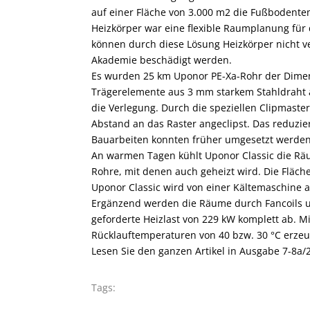
auf einer Fläche von 3.000 m2 die Fußbodentem
Heizkörper war eine flexible Raumplanung für
können durch diese Lösung Heizkörper nicht v
Akademie beschädigt werden.
Es wurden 25 km Uponor PE-Xa-Rohr der Dimen
Trägerelemente aus 3 mm starkem Stahldraht a
die Verlegung. Durch die speziellen Clipmast
Abstand an das Raster angeclipst. Das reduzi
Bauarbeiten konnten früher umgesetzt werden
An warmen Tagen kühlt Uponor Classic die Rä
Rohre, mit denen auch geheizt wird. Die Fläch
Uponor Classic wird von einer Kältemaschine 
Ergänzend werden die Räume durch Fancoils un
geforderte Heizlast von 229 kW komplett ab. M
Rücklauftemperaturen von 40 bzw. 30 °C erzeu
Lesen Sie den ganzen Artikel in Ausgabe 7-8a/2
Tags: