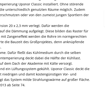
perierung Uponor Classic installiert. Ohne störende
 die unterschiedlich genutzten Räume möglich. Zudem
erschmutzen oder von den zumeist jungen Sportlern der
sion 20 x 2,3 mm verlegt. Dafür werden die
uf die Dämmung aufgelegt. Diese bilden das Raster für
er mit Zangeneffekt werden die Rohre im normgerechten
erte die Bauzeit des Großprojektes, denn anknüpfende
.
ume. Dafür fließt das Kühlmedium durch die selben
entemperierung deckt dabei die Hälfte der Kühllast.
auf dem Dach der Akademie mit Kälte versorgt.
d ein Lüftungssystem gekühlt. Uponor Classic deckt die
it niedrigen und damit kostengünstigen Vor- und
gt das System milde Strahlungswärme auf großer Fläche.
013 ab Seite 74.