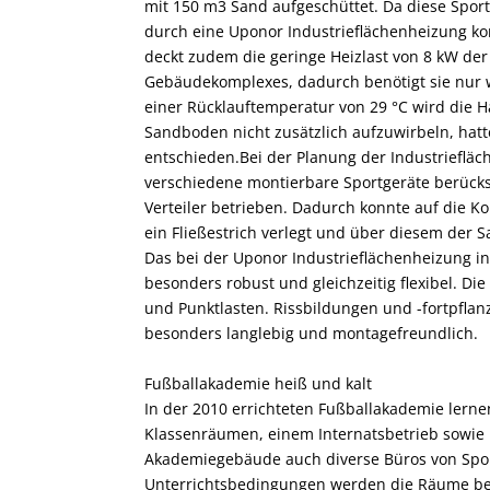
mit 150 m3 Sand aufgeschüttet. Da diese Spor
durch eine Uponor Industrieflächenheizung kon
deckt zudem die geringe Heizlast von 8 kW der 
Gebäudekomplexes, dadurch benötigt sie nur 
einer Rücklauftemperatur von 29 °C wird die H
Sandboden nicht zusätzlich aufzuwirbeln, hatt
entschieden.Bei der Planung der Industriefl
verschiedene montierbare Sportgeräte berücksi
Verteiler betrieben. Dadurch konnte auf die K
ein Fließestrich verlegt und über diesem der S
Das bei der Uponor Industrieflächenheizung ins
besonders robust und gleichzeitig flexibel. D
und Punktlasten. Rissbildungen und -fortpflan
besonders langlebig und montagefreundlich.
Fußballakademie heiß und kalt
In der 2010 errichteten Fußballakademie lern
Klassenräumen, einem Internatsbetrieb sowie 
Akademiegebäude auch diverse Büros von Sport
Unterrichtsbedingungen werden die Räume be