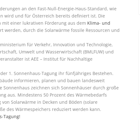
rderungen an den Fast-Null-Energie-Haus-Standard, wie
n wird und für Österreich bereits definiert ist. Die
 mit einer lukrativen Förderung aus dem
Klima- und
ert werden, durch die Solarwärme fossile Ressourcen und
nisterium für Verkehr, Innovation und Technologie,
rtschaft, Umwelt und Wasserwirtschaft (BMLFUW) und
ranstalter ist AEE – Institut für Nachhaltige
t der 1. Sonnenhaus-Tagung ihr fünfjähriges Bestehen.
ebäude informieren, planen und bauen landesweit
ve Sonnenhaus zeichnen sich Sonnenhäuser durch große
rung aus. Mindestens 50 Prozent des Wärmebedarfs
g von Solarwärme in Decken und Böden (solare
Größe des Wärmespeichers reduziert werden kann.
s-Tagung!