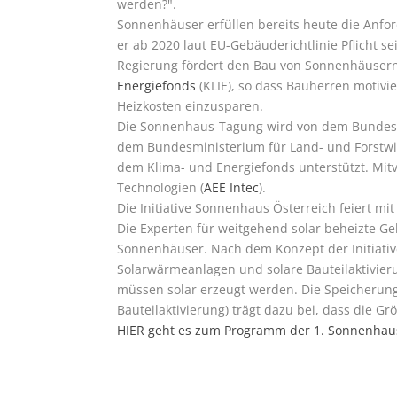
werden?".
Sonnenhäuser erfüllen bereits heute die Anfo
er ab 2020 laut EU-Gebäuderichtlinie Pflicht sei
Regierung fördert den Bau von Sonnenhäusern
Energiefonds
(KLIE), so dass Bauherren motivi
Heizkosten einzusparen.
Die Sonnenhaus-Tagung wird von dem Bundesmi
dem Bundesministerium für Land- und Forstwi
dem Klima- und Energiefonds unterstützt. Mitve
Technologien (
AEE Intec
).
Die Initiative Sonnenhaus Österreich feiert mi
Die Experten für weitgehend solar beheizte G
Sonnenhäuser. Nach dem Konzept der Initiati
Solarwärmeanlagen und solare Bauteilaktivie
müssen solar erzeugt werden. Die Speicherun
Bauteilaktivierung) trägt dazu bei, dass die 
HIER
geht es zum
Programm der 1. Sonnenhau