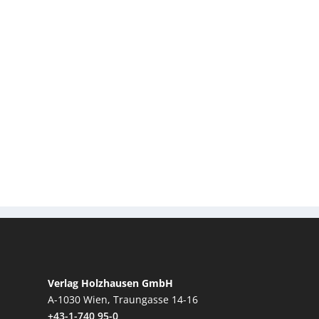
Verlag Holzhausen GmbH
A-1030 Wien, Traungasse 14-16
+43-1-740 95-0