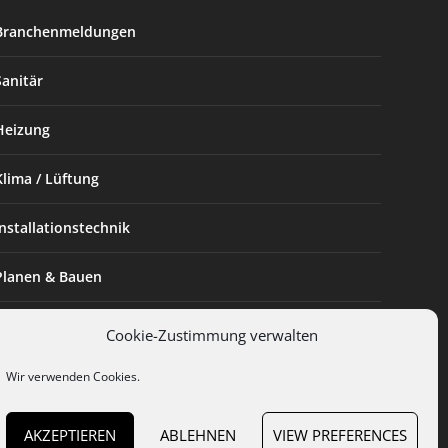
Branchenmeldungen
Sanitär
Heizung
Klima / Lüftung
Installationstechnik
Planen & Bauen
SHK Powerfrau
Cookie-Zustimmung verwalten
Installateur des Monats
Wir verwenden Cookies.
AKZEPTIEREN
ABLEHNEN
VIEW PREFERENCES