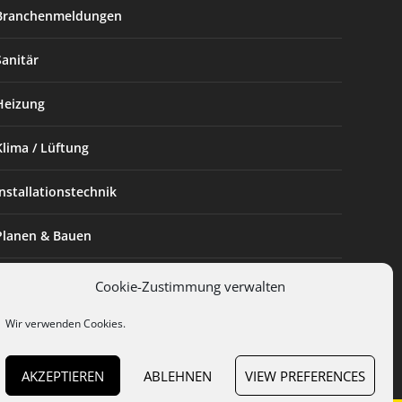
Branchenmeldungen
Sanitär
Heizung
Klima / Lüftung
Installationstechnik
Planen & Bauen
SHK Powerfrau
Cookie-Zustimmung verwalten
Installateur des Monats
Wir verwenden Cookies.
AKZEPTIEREN
ABLEHNEN
VIEW PREFERENCES