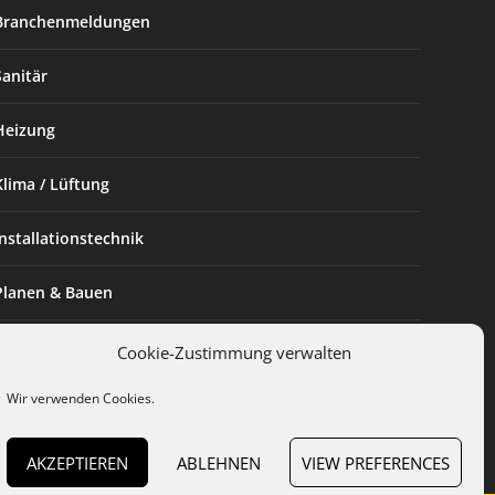
Branchenmeldungen
Sanitär
Heizung
Klima / Lüftung
Installationstechnik
Planen & Bauen
SHK Powerfrau
Cookie-Zustimmung verwalten
Wir verwenden Cookies.
Installateur des Monats
AKZEPTIEREN
ABLEHNEN
VIEW PREFERENCES