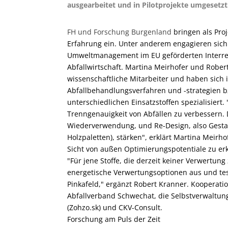
ausgearbeitet und in Pilotprojekte umgesetzt
FH und Forschung Burgenland
bringen als Proj
Erfahrung ein. Unter anderem engagieren sic
Umweltmanagement im EU geförderten Interregp
Abfallwirtschaft. Martina Meirhofer und Rober
wissenschaftliche Mitarbeiter und haben sich 
Abfallbehandlungsverfahren und -strategien
unterschiedlichen Einsatzstoffen spezialisiert.
Trenngenauigkeit von Abfällen zu verbessern. 
Wiederverwendung, und Re-Design, also Gestal
Holzpaletten), stärken", erklärt Martina Meirho
Sicht von außen Optimierungspotentiale zu 
"Für jene Stoffe, die derzeit keiner Verwertun
energetische Verwertungsoptionen aus und te
Pinkafeld," ergänzt Robert Kranner. Kooperat
Abfallverband Schwechat, die Selbstverwaltun
(Zohzo.sk) und CKV-Consult.
Forschung am Puls der Zeit