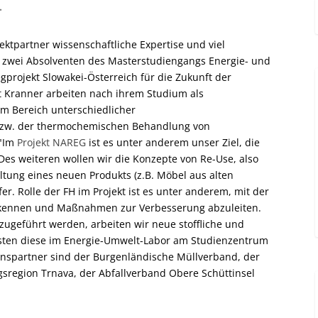
.
ektpartner wissenschaftliche Expertise und viel
h zwei Absolventen des Masterstudiengangs Energie- und
rojekt Slowakei-Österreich für die Zukunft der
t Kranner arbeiten nach ihrem Studium als
im Bereich unterschiedlicher
 bzw. der thermochemischen Behandlung von
 "Im
Projekt NAREG
ist es unter anderem unser Ziel, die
Des weiteren wollen wir die Konzepte von Re-Use, also
tung eines neuen Produkts (z.B. Möbel aus alten
fer. Rolle der FH im Projekt ist es unter anderem, mit der
erkennen und Maßnahmen zur Verbesserung abzuleiten.
g zugeführt werden, arbeiten wir neue stoffliche und
sten diese im Energie-Umwelt-Labor am Studienzentrum
ionspartner sind der Burgenländische Müllverband, der
gsregion Trnava, der Abfallverband Obere Schüttinsel