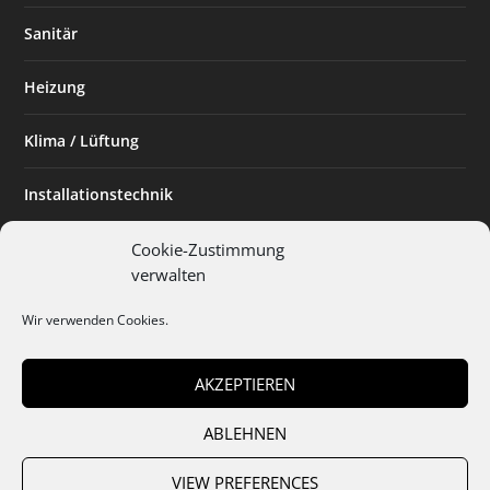
Sanitär
Heizung
Klima / Lüftung
Installationstechnik
Planen & Bauen
Cookie-Zustimmung
verwalten
SHK Powerfrau
Wir verwenden Cookies.
Installateur des Monats
AKZEPTIEREN
ABLEHNEN
Team
Abo
Mediadaten
Cookies
Datenschutz
AGB
VIEW PREFERENCES