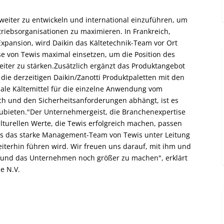
 weiter zu entwickeln und international einzuführen, um
riebsorganisationen zu maximieren. In Frankreich,
Expansion, wird Daikin das Kältetechnik-Team vor Ort
e von Tewis maximal einsetzen, um die Position des
ter zu stärken.Zusätzlich ergänzt das Produktangebot
die derzeitigen Daikin/Zanotti Produktpaletten mit den
imale Kältemittel für die einzelne Anwendung vom
h und den Sicherheitsanforderungen abhängt, ist es
anzubieten."Der Unternehmergeist, die Branchenexpertise
lturellen Werte, die Tewis erfolgreich machen, passen
ass das starke Management-Team von Tewis unter Leitung
terhin führen wird. Wir freuen uns darauf, mit ihm und
 und das Unternehmen noch größer zu machen", erklärt
e N.V.