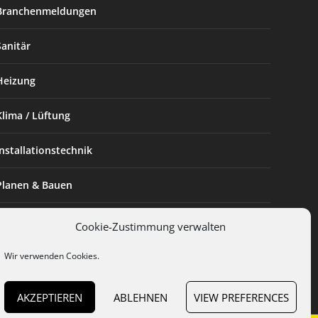
Branchenmeldungen
Sanitär
Heizung
Klima / Lüftung
Installationstechnik
Planen & Bauen
SHK Powerfrau
Cookie-Zustimmung verwalten
Installateur des Monats
Wir verwenden Cookies.
AKZEPTIEREN
ABLEHNEN
VIEW PREFERENCES