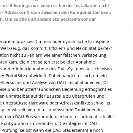
eint. Allerdings nur, wenn es bei der Installation nicht
oder Adresskonflikten zwischen den Komponenten kam,
en. Um solche und andere Stolpersteine vor der
enarien, präzises Dimmen oder dynamische Farbspiele –
erkzeug, das Komfort, Effizienz und Flexibilität perfekt
lation nicht zu Fehlern wie einer falschen Verkabelung
en kam, die nicht selten erst bei der Abnahme
e vor der Inbetriebnahme des DALI-Systems ausschließen
H ProbitSite entwickelt. Dabei handelt es sich um ein
 Fehlersuche und Analyse von DALI-Installationen vor Ort
ise und benutzerfreundlichen Bedienung ermöglicht es
men unmittelbar auf der Baustelle zu überprüfen und
t unterstützte Hardware oder Adresskonflikte schnell zu
ung entwickelt, vereint es umfassende Funktionen in
mit dem DALI-Bus verbunden, erkennt es automatisch alle
onfiguration zu verändern. Die integrierte DALI-
r Prüfung, selbst wenn die DALI Steuerzentrale noch