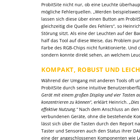
ProbitSite nicht nur, ob eine Leuchte überhaup
mögliche Fehlerquellen. „Werden beispielsweis
lassen sich diese über einen Button am ProbitSi
gleichzeitig die Quelle des Fehlers“, so Heinric
Störung sitzt. Als eine der Leuchten auf der Ba
half das Tool auf diese Weise, das Problem pu
Farbe des RGB-Chips nicht funktionierte. Und d
sondern konnte direkt sehen, an welchem Leuch
KOMPAKT, ROBUST UND LEICH
Während der Umgang mit anderen Tools oft um
ProbitSite durch seine intuitive Benutzerobe
Gerät mit einem großen Display und vier Tasten au
konzentrieren zu können“
, erklärt Heinrich.
„Dies
effektive Nutzung.“
Nach dem Anschluss an den D
verbundenen Geräte, ohne die bestehende Kon
lässt sich über die Tasten durch den Report n
Taster und Sensoren auch den Status ihrer DALI
eine der angeschlossenen Komponenten wie Leu