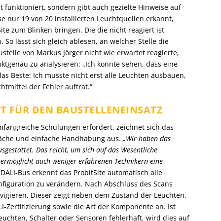
t funktioniert, sondern gibt auch gezielte Hinweise auf
e nur 19 von 20 installierten Leuchtquellen erkannt,
te zum Blinken bringen. Die die nicht reagiert ist
h. So lässt sich gleich ablesen, an welcher Stelle die
ustelle von Markus Jörger nicht wie erwartet reagierte,
nktgenau zu analysieren: „Ich konnte sehen, dass eine
as Beste: Ich musste nicht erst alle Leuchten ausbauen,
tmittel der Fehler auftrat.“
T FÜR DEN BAUSTELLENEINSATZ
fangreiche Schulungen erfordert, zeichnet sich das
rfläche und einfache Handhabung aus.
„Wir haben das
sgestattet. Das reicht, um sich auf das Wesentliche
 ermöglicht auch weniger erfahrenen Technikern eine
ALI-Bus erkennt das ProbitSite automatisch alle
figuration zu verändern. Nach Abschluss des Scans
avigieren. Dieser zeigt neben dem Zustand der Leuchten,
-Zertifizierung sowie die Art der Komponente an. Ist
chten, Schalter oder Sensoren fehlerhaft, wird dies auf