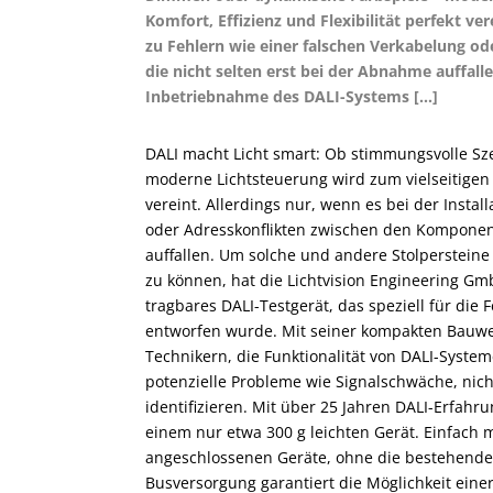
Komfort, Effizienz und Flexibilität perfekt ver
zu Fehlern wie einer falschen Verkabelung 
die nicht selten erst bei der Abnahme auffall
Inbetriebnahme des DALI-Systems […]
DALI macht Licht smart: Ob stimmungsvolle Sz
moderne Lichtsteuerung wird zum vielseitigen W
vereint. Allerdings nur, wenn es bei der Instal
oder Adresskonflikten zwischen den Komponent
auffallen. Um solche und andere Stolperstein
zu können, hat die Lichtvision Engineering Gmb
tragbares DALI-Testgerät, das speziell für die
entworfen wurde. Mit seiner kompakten Bauwe
Technikern, die Funktionalität von DALI-Syste
potenzielle Probleme wie Signalschwäche, nich
identifizieren. Mit über 25 Jahren DALI-Erfahr
einem nur etwa 300 g leichten Gerät. Einfach 
angeschlossenen Geräte, ohne die bestehende K
Busversorgung garantiert die Möglichkeit eine