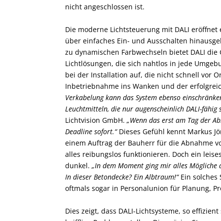
nicht angeschlossen ist.
Die moderne Lichtsteuerung mit DALI eröffnet e
über einfaches Ein- und Ausschalten hinausgeh
zu dynamischen Farbwechseln bietet DALI die Gr
Lichtlösungen, die sich nahtlos in jede Umge
bei der Installation auf, die nicht schnell vor O
Inbetriebnahme ins Wanken und der erfolgreich
Verkabelung kann das System ebenso einschränken 
Leuchtmitteln, die nur augenscheinlich DALI-fähig 
Lichtvision GmbH.
„Wenn das erst am Tag der Abna
Deadline sofort.“
Dieses Gefühl kennt Markus Jörg
einem Auftrag der Bauherr für die Abnahme vor
alles reibungslos funktionieren. Doch ein leis
dunkel.
„In dem Moment ging mir alles Mögliche 
In dieser Betondecke? Ein Albtraum!“
Ein solches 
oftmals sogar in Personalunion für Planung, Pr
Dies zeigt, dass DALI-Lichtsysteme, so effizien