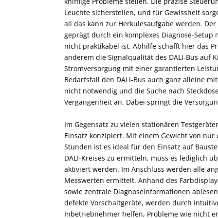
knifflige Probleme stellen. Die präzise Steuer
Leuchte sicherstellen, und für Gewissheit sorge
all das kann zur Herkulesaufgabe werden. Der 
geprägt durch ein komplexes Diagnose-Setup mi
nicht praktikabel ist. Abhilfe schafft hier das 
anderem die Signalqualität des DALI-Bus auf Kn
Stromversorgung mit einer garantierten Leist
Bedarfsfall den DALI-Bus auch ganz alleine mi
nicht notwendig und die Suche nach Steckdos
Vergangenheit an. Dabei springt die Versorgun
Im Gegensatz zu vielen stationären Testgeräten
Einsatz konzipiert. Mit einem Gewicht von nur
Stunden ist es ideal für den Einsatz auf Baust
DALI-Kreises zu ermitteln, muss es lediglich 
aktiviert werden. Im Anschluss werden alle an
Messwerten ermittelt. Anhand des Farbdisplay
sowie zentrale Diagnoseinformationen ablesen.
defekte Vorschaltgeräte, werden durch intuiti
Inbetriebnehmer helfen, Probleme wie nicht er