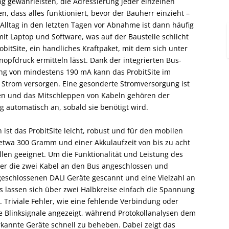
ung gewährleisten, die Adressierung jeder einzelnen
n, dass alles funktioniert, bevor der Bauherr einzieht –
Alltag in den letzten Tagen vor Abnahme ist dann häufig
t Laptop und Software, was auf der Baustelle schlicht
ProbitSite, ein handliches Kraftpaket, mit dem sich unter
opfdruck ermitteln lässt. Dank der integrierten Bus-
ung von mindestens 190 mA kann das ProbitSite im
t Strom versorgen. Eine gesonderte Stromversorgung ist
en und das Mitschleppen von Kabeln gehören der
g automatisch an, sobald sie benötigt wird.
 ist das ProbitSite leicht, robust und für den mobilen
 etwa 300 Gramm und einer Akkulaufzeit von bis zu acht
ellen geeignet. Um die Funktionalität und Leistung des
über die zwei Kabel an den Bus angeschlossen und
geschlossenen DALI Geräte gescannt und eine Vielzahl an
s lassen sich über zwei Halbkreise einfach die Spannung
 Triviale Fehler, wie eine fehlende Verbindung oder
ve Blinksignale angezeigt, während Protokollanalysen dem
kannte Geräte schnell zu beheben. Dabei zeigt das