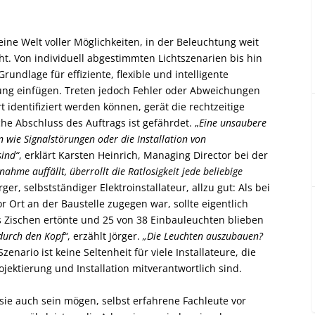
ine Welt voller Möglichkeiten, in der Beleuchtung weit
t. Von individuell abgestimmten Lichtszenarien bis hin
undlage für effiziente, flexible und intelligente
bung einfügen. Treten jedoch Fehler oder Abweichungen
rt identifiziert werden können, gerät die rechtzeitige
e Abschluss des Auftrags ist gefährdet. „
Eine unsaubere
wie Signalstörungen oder die Installation von
sind“
, erklärt Karsten Heinrich, Managing Director bei der
hme auffällt, überrollt die Ratlosigkeit jede beliebige
er, selbstständiger Elektroinstallateur, allzu gut: Als bei
 Ort an der Baustelle zugegen war, sollte eigentlich
es Zischen ertönte und 25 von 38 Einbauleuchten blieben
durch den Kopf“
, erzählt Jörger.
„Die Leuchten auszubauen?
Szenario ist keine Seltenheit für viele Installateure, die
ojektierung und Installation mitverantwortlich sind.
t sie auch sein mögen, selbst erfahrene Fachleute vor