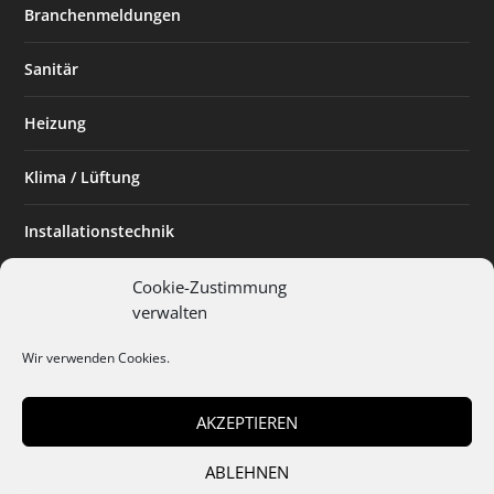
Branchenmeldungen
Sanitär
Heizung
Klima / Lüftung
Installationstechnik
Planen & Bauen
Cookie-Zustimmung
verwalten
SHK Powerfrau
Wir verwenden Cookies.
Installateur des Monats
AKZEPTIEREN
ABLEHNEN