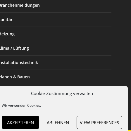
Branchenmeldungen
Sanitär
Heizung
Klima / Lüftung
Installationstechnik
Planen & Bauen
SHK Powerfrau
Cookie-Zustimmung verwalten
Installateur des Monats
Wir verwenden Cookies.
AKZEPTIEREN
ABLEHNEN
VIEW PREFERENCES