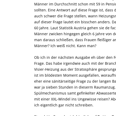
Männer im Durchschnitt schon mit 59 in Pensio
sollten. Eine Antwort auf diese Frage ist, da
auch schwer die Frage stellen, wann Heizungs
auf dieser Frage lautet ein bisschen anders. D
60 Jahre. Laut Statistik Austria gehen sie de fa
Männer zwicken hingegen gleich 6 Jahre von d
man daraus schließen, dass Frauen fleißiger a
Männer? Ich weiß nicht. Kann man?
Ob ich in der nächsten Ausgabe eh über den F
Frage. Das habe irgendwie auch mit der Branche
Visier-Heizung aus der Stratosphäre gesprunge
ist im blödesten Moment ausgefallen, woraufhi
eher eine sänitärseitige Frage zu der langen B
war ja sieben Stunden in dieserm Raumanzug.
Spülmechanismus samt gefinkelter Abwasserte
mit einer XXL-Windel ins Ungewisse reisen? Abe
ich eigentlich gar nicht schreiben.