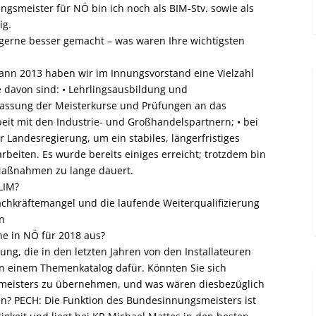
ngsmeister für NÖ bin ich noch als BIM-Stv. sowie als
ig.
t gerne besser gemacht – was waren Ihre wichtigsten
n 2013 haben wir im Innungsvorstand eine Vielzahl
 davon sind: • Lehrlingsausbildung und
assung der Meisterkurse und Prüfungen an das
t mit den Industrie- und Großhandelspartnern; • bei
r Landesregierung, um ein stabiles, längerfristiges
beiten. Es wurde bereits einiges erreicht; trotzdem bin
Maßnahmen zu lange dauert.
LIM?
achkräftemangel und die laufende Weiterqualifizierung
n
he in NÖ für 2018 aus?
ng, die in den letzten Jahren von den Installateuren
an einem Themenkatalog dafür. Könnten Sie sich
smeisters zu übernehmen, und was wären diesbezüglich
n? PECH: Die Funktion des Bundesinnungsmeisters ist