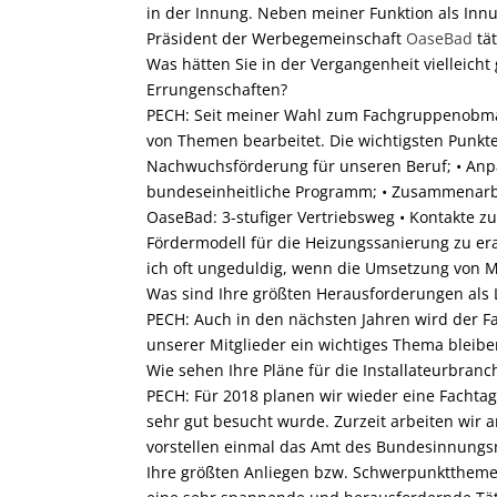
in der Innung. Neben meiner Funktion als Innu
Präsident der Werbegemeinschaft
OaseBad
tät
Was hätten Sie in der Vergangenheit vielleich
Errungenschaften?
PECH: Seit meiner Wahl zum Fachgruppenobman
von Themen bearbeitet. Die wichtigsten Punkte
Nachwuchsförderung für unseren Beruf; • Anp
bundeseinheitliche Programm; • Zusammenarbei
OaseBad: 3-stufiger Vertriebsweg • Kontakte zu
Fördermodell für die Heizungssanierung zu erar
ich oft ungeduldig, wenn die Umsetzung von 
Was sind Ihre größten Herausforderungen als 
PECH: Auch in den nächsten Jahren wird der F
unserer Mitglieder ein wichtiges Thema bleibe
Wie sehen Ihre Pläne für die Installateurbranc
PECH: Für 2018 planen wir wieder eine Fachtagu
sehr gut besucht wurde. Zurzeit arbeiten wir 
vorstellen einmal das Amt des Bundesinnung
Ihre größten Anliegen bzw. Schwerpunkttheme