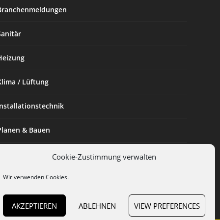
Branchenmeldungen
Sanitär
Heizung
Klima / Lüftung
Installationstechnik
Planen & Bauen
SHK Powerfrau
Cookie-Zustimmung verwalten
Wir verwenden Cookies.
Installateur des Monats
AKZEPTIEREN
ABLEHNEN
VIEW PREFERENCES