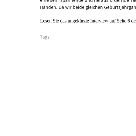
eine sehr spannende und herausfordernde Täti
Händen. Da wir beide gleichen Geburtsjahrgangs
Lesen Sie das ungekürzte Interview auf Seite 6 d
Tags: