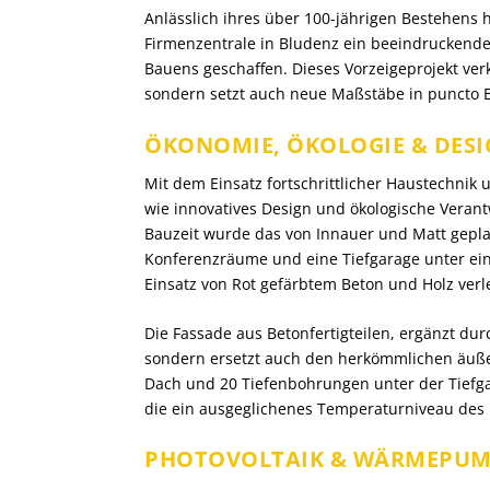
Anlässlich ihres über 100-jährigen Bestehens
Firmenzentrale in Bludenz ein beeindruckend
Bauens geschaffen. Dieses Vorzeigeprojekt ver
sondern setzt auch neue Maßstäbe in puncto E
ÖKONOMIE, ÖKOLOGIE & DES
Mit dem Einsatz fortschrittlicher Haustechni
wie innovatives Design und ökologische Vera
Bauzeit wurde das von Innauer und Matt geplant
Konferenzräume und eine Tiefgarage unter ei
Einsatz von Rot gefärbtem Beton und Holz verl
Die Fassade aus Betonfertigteilen, ergänzt dur
sondern ersetzt auch den herkömmlichen äuße
Dach und 20 Tiefenbohrungen unter der Tiefg
die ein ausgeglichenes Temperaturniveau des 
PHOTOVOLTAIK & WÄRMEPU