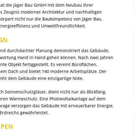
 hat die Jäger Bau GmbH mit dem Neubau ihrer
es Zeugnis moderner Architektur und nachhaltigen
körpert nicht nur die Baukompetenz von Jäger Bau,
nergieeffizienz und Umweltfreundlichkeit.
IGN
k und durchdachter Planung demonstriert das Gebäude,
ntwortung Hand in Hand gehen können. Nach zwei Jahren
e Objekt fertiggestellt. Es vereint Büroflächen,
nem Dach und bietet 140 moderne Arbeitsplätze. Der
eiht dem Gebäude eine einzigartige Note.
ch Sonnenschutzgläser, dient nicht nur als Blickfang,
ren Wärmeschutz. Eine Photovoltaikanlage auf dem
arage versorgen das Gebäude mit erneuerbarer Energie,
Erdreichs gewährleistet.
MPEN