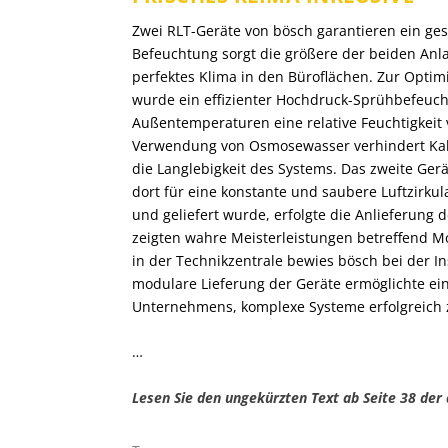
Zwei RLT-Geräte von bösch garantieren ein ge
Befeuchtung sorgt die größere der beiden Anla
perfektes Klima in den Büroflächen. Zur Optimi
wurde ein effizienter Hochdruck-Sprühbefeuchte
Außentemperaturen eine relative Feuchtigkeit vo
Verwendung von Osmosewasser verhindert Kalk
die Langlebigkeit des Systems. Das zweite Ger
dort für eine konstante und saubere Luftzirku
und geliefert wurde, erfolgte die Anlieferung
zeigten wahre Meisterleistungen betreffend Mon
in der Technikzentrale bewies bösch bei der In
modulare Lieferung der Geräte ermöglichte ein
Unternehmens, komplexe Systeme erfolgreich 
…
Lesen Sie den ungekürzten Text ab Seite 38 der