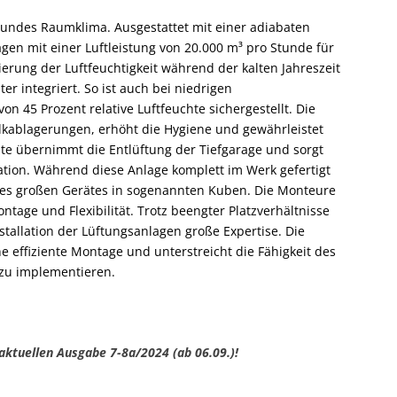
sundes Raumklima. Ausgestattet mit einer adiabaten
gen mit einer Luftleistung von 20.000 m³ pro Stunde für
erung der Luftfeuchtigkeit während der kalten Jahreszeit
r integriert. So ist auch bei niedrigen
n 45 Prozent relative Luftfeuchte sichergestellt. Die
ablagerungen, erhöht die Hygiene und gewährleistet
äte übernimmt die Entlüftung der Tiefgarage und sorgt
lation. Während diese Anlage komplett im Werk gefertigt
 des großen Gerätes in sogenannten Kuben. Die Monteure
tage und Flexibilität. Trotz beengter Platzverhältnisse
stallation der Lüftungsanlagen große Expertise. Die
e effiziente Montage und unterstreicht die Fähigkeit des
zu implementieren.
 aktuellen Ausgabe 7-8a/2024 (ab 06.09.)!